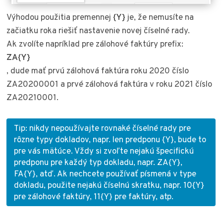
Výhodou použitia premennej
{Y}
je, že nemusíte na
začiatku roka riešiť nastavenie novej číselné rady.
Ak zvolíte napríklad pre zálohové faktúry prefix:
ZA{Y}
, dude mať prvú zálohová faktúra roku 2020 číslo
ZA20200001 a prvé zálohová faktúra v roku 2021 číslo
ZA20210001.
Tip: nikdy nepoužívajte rovnaké číselné rady pre
rôzne typy dokladov, napr. len predponu {Y}, bude to
pre vás mätúce. Vždy si zvoľte nejakú špecifickú
predponu pre každý typ dokladu, napr. ZA{Y},
FA{Y}, atď. Ak nechcete používať písmená v type
dokladu, použite nejakú číselnú skratku, napr. 10{Y}
pre zálohové faktúry, 11{Y} pre faktúry, atp.