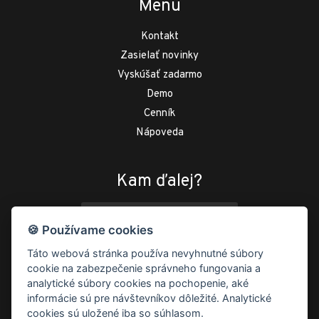
Menu
Kontakt
Zasielať novinky
Vyskúšať zadarmo
Demo
Cenník
Nápoveda
Kam ďalej?
DEMO
🍪 Používame cookies
ak sa chcete zatiaľ len kuknúť
Táto webová stránka používa nevyhnutné súbory
cookie na zabezpečenie správneho fungovania a
VYSKÚŠAŤ ZADARMO
analytické súbory cookies na pochopenie, aké
informácie sú pre návštevníkov dôležité. Analytické
30 dní
zadarmo
, potom od
3.6 eur mesačne
cookies sú uložené iba so súhlasom.