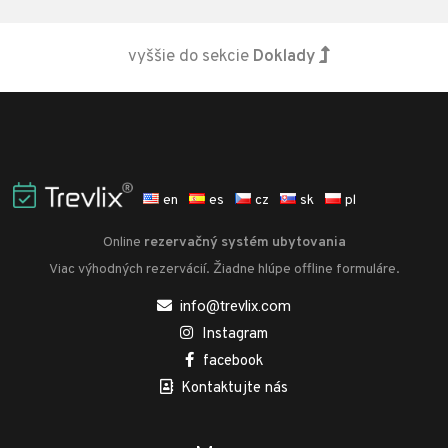
vyššie do sekcie
Doklady
en
es
cz
sk
pl
Online
rezervačný systém ubytovania
Viac výhodných rezervácií. Žiadne hlúpe offline formuláre.
info@trevlix.com
Instagram
facebook
Kontaktujte nás