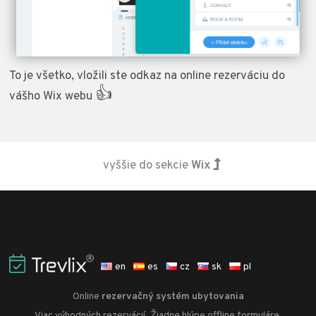
To je všetko, vložili ste odkaz na online rezerváciu do
👍
vášho Wix webu
vyššie do sekcie
Wix
en
es
cz
sk
pl
Online
rezervačný systém ubytovania
Viac výhodných rezervácií. Žiadne hlúpe offline formuláre.