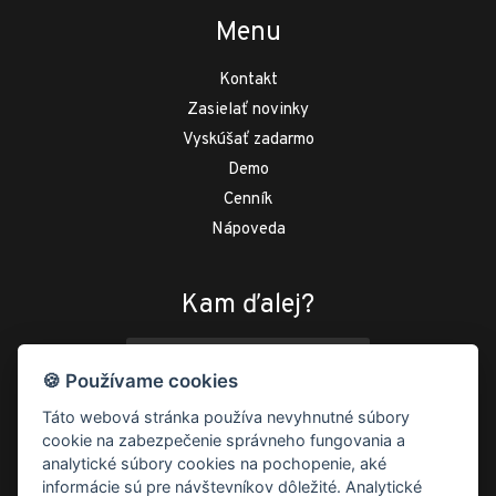
Menu
Kontakt
Zasielať novinky
Vyskúšať zadarmo
Demo
Cenník
Nápoveda
Kam ďalej?
DEMO
🍪 Používame cookies
ak sa chcete zatiaľ len kuknúť
Táto webová stránka používa nevyhnutné súbory
cookie na zabezpečenie správneho fungovania a
VYSKÚŠAŤ ZADARMO
analytické súbory cookies na pochopenie, aké
informácie sú pre návštevníkov dôležité. Analytické
30 dní
zadarmo
, potom od
3.6 eur mesačne