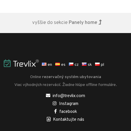
vyššie do sekcie
Panely home
en
es
cz
sk
pl
Online
rezervačný systém ubytovania
Viac výhodných rezervácií. Žiadne hlúpe offline formuláre.
info@trevlix.com
Instagram
facebook
Kontaktujte nás