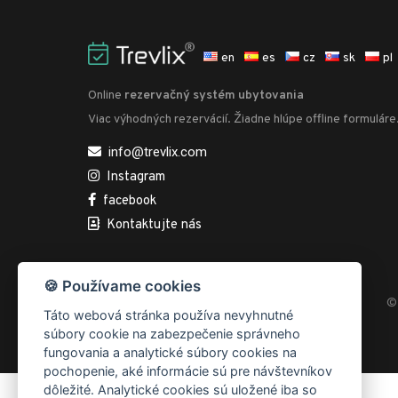
en
es
cz
sk
pl
Online
rezervačný systém ubytovania
Viac výhodných rezervácií. Žiadne hlúpe offline formuláre
info@trevlix.com
Instagram
facebook
Kontaktujte nás
🍪 Používame cookies
© 
Táto webová stránka používa nevyhnutné
súbory cookie na zabezpečenie správneho
fungovania a analytické súbory cookies na
pochopenie, aké informácie sú pre návštevníkov
dôležité. Analytické cookies sú uložené iba so