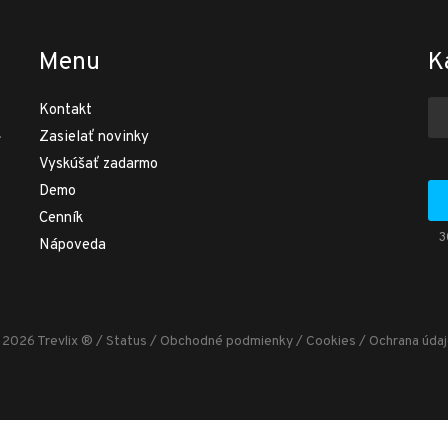
Menu
K
Kontakt
.
Zasielať novinky
Vyskúšať zadarmo
Demo
Cenník
3
Nápoveda
2026 Trevlix ®
/
Status
/
Obchodné podmienky
/
Cookies
/
Ochrana úda