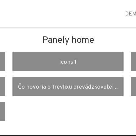
DE
Panely home
Icons 1
Čo hovoria o Trevlixu prevádzkovatel ..