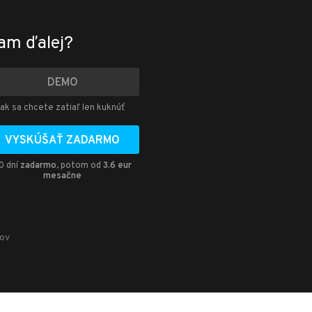
am ďalej?
DEMO
ak sa chcete zatiaľ len kuknúť
VYSKÚŠAŤ ZADARMO
0 dní
zadarmo
, potom od
3.6 eur
mesačne
jov