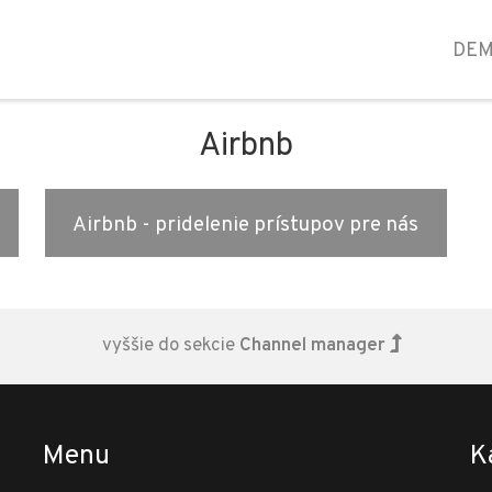
DE
Airbnb
Airbnb - pridelenie prístupov pre nás
vyššie do sekcie
Channel manager
Menu
K