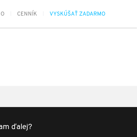
MO
CENNÍK
VYSKÚŠAŤ ZADARMO
am ďalej?