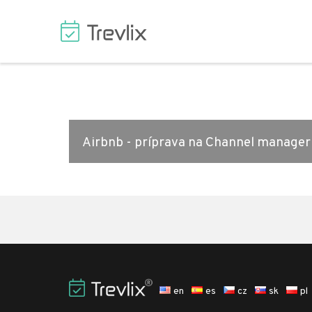
Airbnb - príprava na Channel manager
en
es
cz
sk
pl