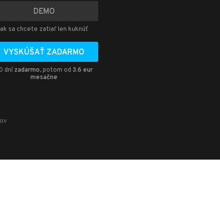
DEMO
ak sa chcete zatiaľ len kuknúť
VYSKÚŠAŤ ZADARMO
0 dní
zadarmo
, potom od
3.6 eur
mesačne
jov