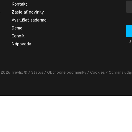
Kontakt
.
Zasielať novinky
Vyskúšať zadarmo
Demo
Cenník
3
Nápoveda
2026 Trevlix ®
/
Status
/
Obchodné podmienky
/
Cookies
/
Ochrana úda